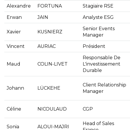
Alexandre
FORTUNA
Stagiaire RSE
Erwan
JAIN
Analyste ESG
Senior Events
Xavier
KUSNIERZ
Manager
Vincent
AURIAC
Président
Responsable De
Maud
COLIN-LIVET
L'investissement
Durable
Client Relationship
Johann
LÜCKEHE
Manager
Céline
NICOULAUD
CGP
Head of Sales
Sonia
ALOUI-MAJRI
France