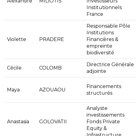
Alexandre
MILIOTIS
Investisseurs
Institutionnels
France
Responsable Pôle
Institutions
Violette
PRADERE
Financières &
empreinte
biodiversité
Directrice Générale
Cécile
COLOMB
adjointe
Financements
Maya
AZOUAOU
structurés
Analyste
investissements
Anastasia
GOLOVATII
Fonds Private
Equity &
Infrastructure