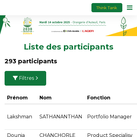
Think Tank
Liste des participants
293 participants
Filtres
Prénom
Nom
Fonction
Lakshman
SATHANANTHAN
Portfolio Manager
Dounia
CHANCHORLE
Product Specialisy