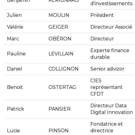
Benjamin
KERIGNARD
d'investissements
Julien
MOULIN
Président
Valérie
GEIGER
Directeur Associé
Marc
OBÉRON
Directeur
Experte finance
Pauline
LEVILLAIN
durable
Daniel
COLLIGNON
Senior advizor
CIES
Benoit
OSTERTAG
représentant
CFDT
Directeur Data
Patrick
PANSIER
Digital Innovation
Fondatrice et
Lucie
PINSON
directrice