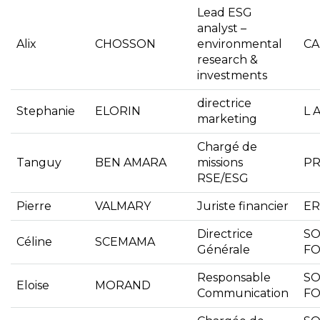
Lead ESG
analyst –
Alix
CHOSSON
environmental
CA
research &
investments
directrice
Stephanie
ELORIN
L 
marketing
Chargé de
Tanguy
BEN AMARA
missions
PR
RSE/ESG
Pierre
VALMARY
Juriste financier
ER
Directrice
SO
Céline
SCEMAMA
Générale
FO
Responsable
SO
Eloise
MORAND
Communication
FO