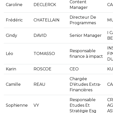
Content
Caroline
DECLERCK
CA
Manager
Directeur De
Frédéric
CHATELLAIN
M
Programmes
I 
Cindy
DAVID
Senior Manager
BE
IN
Responsable
Léo
TOMASSO
FI
finance à impact
D
Karin
ROSCOE
CEO
KU
Chargée
Camille
REAU
D'études Extra-
CA
Financières
Responsable
CR
Sophienne
VY
Etudes Et
AG
Stratégie Esg
AS