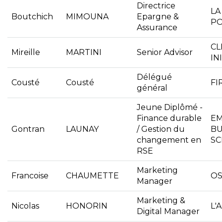
Directrice
LA
Boutchich
MIMOUNA
Epargne &
PO
Assurance
CL
Mireille
MARTINI
Senior Advisor
IN
Délégué
Cousté
Cousté
FI
général
Jeune Diplômé -
Finance durable
E
Gontran
LAUNAY
/ Gestion du
BU
changement en
S
RSE
Marketing
Francoise
CHAUMETTE
OS
Manager
Marketing &
Nicolas
HONORIN
L'
Digital Manager