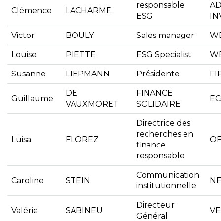
responsable
A
Clémence
LACHARME
ESG
IN
Victor
BOULY
Sales manager
WE
Louise
PIETTE
ESG Specialist
WE
Susanne
LIEPMANN
Présidente
FI
DE
FINANCE
Guillaume
EC
VAUXMORET
SOLIDAIRE
Directrice des
recherches en
Luisa
FLOREZ
OF
finance
responsable
Communication
Caroline
STEIN
NE
institutionnelle
Directeur
Valérie
SABINEU
VE
Général