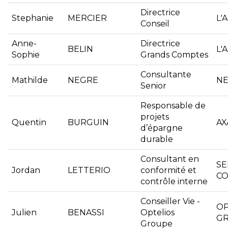
Directrice
Stephanie
MERCIER
L'
Conseil
Anne-
Directrice
BELIN
L'
Sophie
Grands Comptes
Consultante
Mathilde
NEGRE
NE
Senior
Responsable de
projets
Quentin
BURGUIN
AX
d’épargne
durable
Consultant en
SE
Jordan
LETTERIO
conformité et
CO
contrôle interne
Conseiller Vie -
OP
Julien
BENASSI
Optelios
G
Groupe