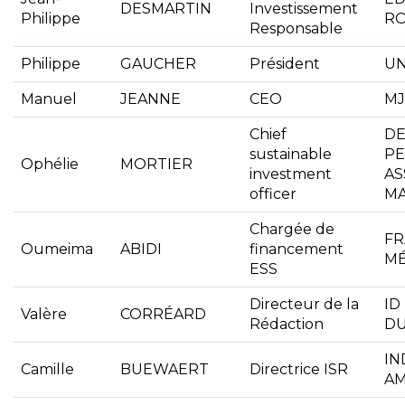
DESMARTIN
Investissement
Philippe
RO
Responsable
Philippe
GAUCHER
Président
UN
Manuel
JEANNE
CEO
MJ
Chief
D
sustainable
P
Ophélie
MORTIER
investment
AS
officer
M
Chargée de
FR
Oumeima
ABIDI
financement
M
ESS
Directeur de la
ID
Valère
CORRÉARD
Rédaction
D
IN
Camille
BUEWAERT
Directrice ISR
A