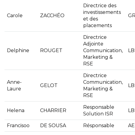
Directrice des
investissements
Carole
ZACCHÉO
GR
et des
placements
Directrice
Adjointe
Delphine
ROUGET
Communication,
L
Marketing &
RSE
Directrice
Anne-
Communication,
GELOT
L
Laure
Marketing &
RSE
Responsable
Helena
CHARRIER
L
Solution ISR
Francisoo
DE SOUSA
Résponsable
AE