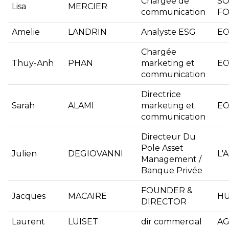
Chargée de
SO
Lisa
MERCIER
communication
FO
Amelie
LANDRIN
Analyste ESG
EC
Chargée
Thuy-Anh
PHAN
marketing et
EC
communication
Directrice
Sarah
ALAMI
marketing et
EC
communication
Directeur Du
Pole Asset
Julien
DEGIOVANNI
L'
Management /
Banque Privée
FOUNDER &
Jacques
MACAIRE
H
DIRECTOR
Laurent
LUISET
dir commercial
AG