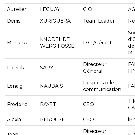
Aurelien
LEGUAY
CIO
AG
Denis
XURIGUERA
Team Leader
Ne
So
KNODEL DE
d'
Monique
D.G./Gérant
WERGIFOSSE
de
Mo
Directeur
FA
Patrick
SAPY
Général
FI
Responsable
Lenaig
NAUDAIS
FA
communication
TI
Frederic
PAYET
CEO
CA
Alexia
PEROUSE
CEO
iB
Directeur
Jean-
E