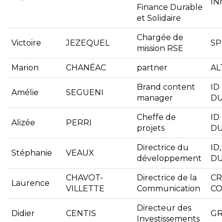
IN
Finance Durable
et Solidaire
Chargée de
Victoire
JEZEQUEL
SP
mission RSE
Marion
CHANÉAC
partner
AL
Brand content
ID
Amélie
SEGUENI
manager
D
Cheffe de
ID
Alizée
PERRI
projets
D
Directrice du
ID
Stéphanie
VEAUX
développement
D
CHAVOT-
Directrice de la
CR
Laurence
VILLETTE
Communication
CO
Directeur des
Didier
CENTIS
GR
Investissements