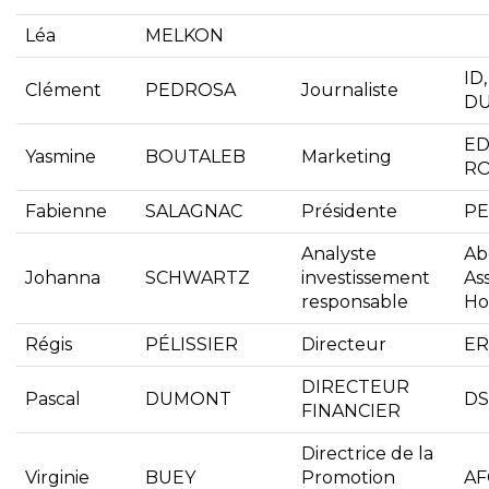
Léa
MELKON
ID
Clément
PEDROSA
Journaliste
D
E
Yasmine
BOUTALEB
Marketing
RO
Fabienne
SALAGNAC
Présidente
PE
Analyste
Ab
Johanna
SCHWARTZ
investissement
As
responsable
Ho
Régis
PÉLISSIER
Directeur
ER
DIRECTEUR
Pascal
DUMONT
DS
FINANCIER
Directrice de la
Virginie
BUEY
Promotion
AF