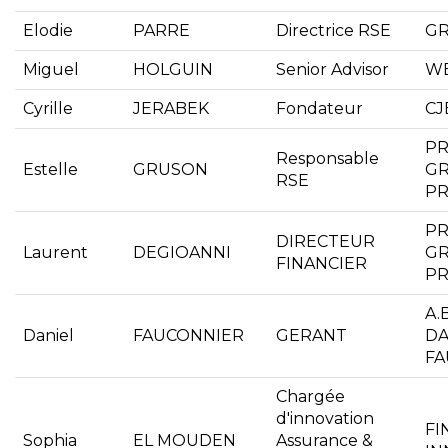
Elodie
PARRE
Directrice RSE
GR
Miguel
HOLGUIN
Senior Advisor
W
Cyrille
JERABEK
Fondateur
CJ
PR
Responsable
Estelle
GRUSON
G
RSE
PR
PR
DIRECTEUR
Laurent
DEGIOANNI
G
FINANCIER
PR
A.
Daniel
FAUCONNIER
GERANT
DA
FA
Chargée
d'innovation
FI
Sophia
EL MOUDEN
Assurance &