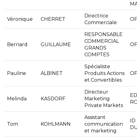
M
Directrice
Véronique
CHERRET
OF
Commerciale
RESPONSABLE
COMMERCIAL
Bernard
GUILLAUME
OF
GRANDS
COMPTES
Spécialiste
Pauline
ALBINET
Produits Actions
OF
et Convertibles
Directeur
E
Melinda
KASDORF
Marketing
RO
Private Markets
Assistant
ID
Tom
KOHLMANN
communication
D
et marketing