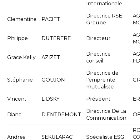
Internationale
Directrice RSE
AG
Clementine
PACITTI
Groupe
MO
AG
Philippe
DUTERTRE
Directeur
MO
Directrice
AG
Grace Kelly
AZIZET
conseil
F
Directrice de
Stéphanie
GOUJON
l'empreinte
GR
mutualiste
Vincent
LIDSKY
Président
ER
Directrice De La
Diane
D'ENTREMONT
OF
Communication
RO
Andrea
SEKULARAC
Spécialiste ESG
CO