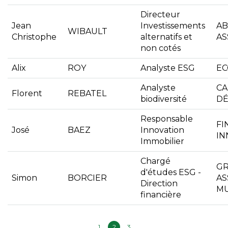
Directeur
Jean
Investissements
AB
WIBAULT
Christophe
alternatifs et
AS
non cotés
Alix
ROY
Analyste ESG
EC
Analyste
CA
Florent
REBATEL
biodiversité
D
Responsable
FI
José
BAEZ
Innovation
IN
Immobilier
Chargé
G
d'études ESG -
Simon
BORCIER
AS
Direction
MU
financière
1
2
3