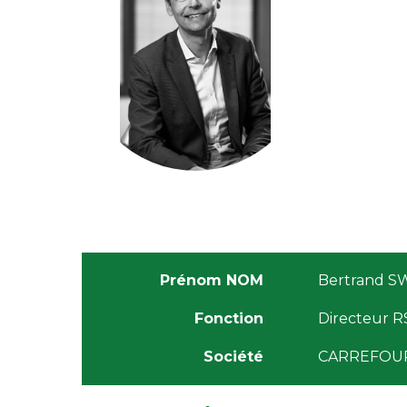
Prénom NOM
Bertrand S
Fonction
Directeur R
Société
CARREFOU